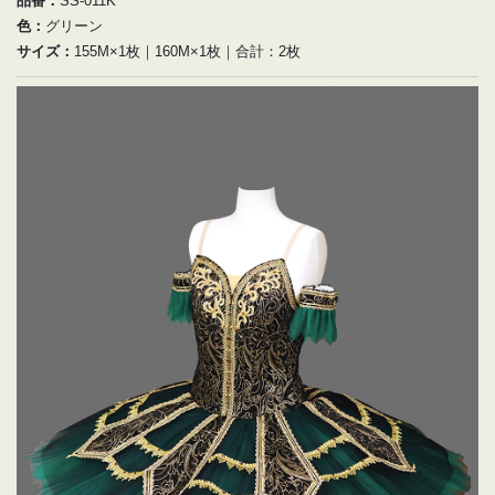
品番：
SS-011K
色：
グリーン
サイズ：
155M×1枚｜160M×1枚｜合計：2枚