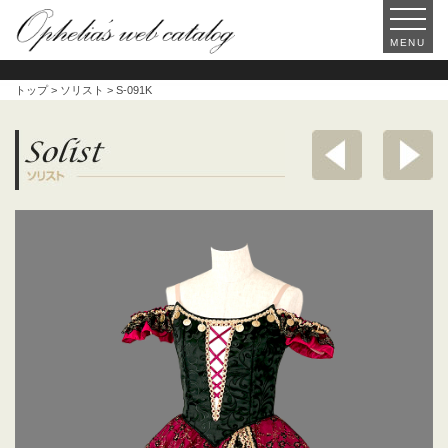
MENU
トップ
>
ソリスト
> S-091K