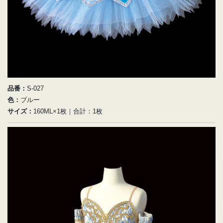
品番：
S-027
色：
ブルー
サイズ：
160ML×1枚｜合計：1枚