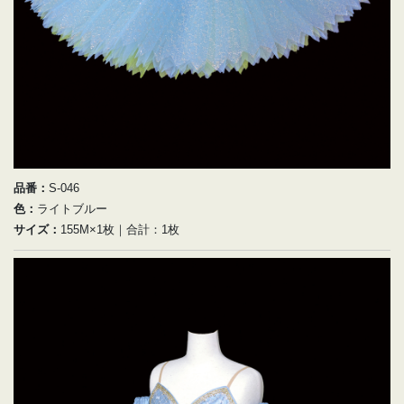
品番：
S-046
色：
ライトブルー
サイズ：
155M×1枚｜合計：1枚