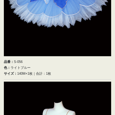
品番：
S-056
色：
ライトブルー
サイズ：
140M×1枚｜合計：1枚