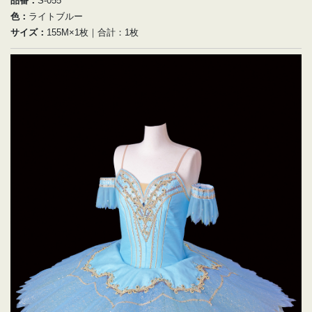
品番：
S-055
色：
ライトブルー
サイズ：
155M×1枚｜合計：1枚