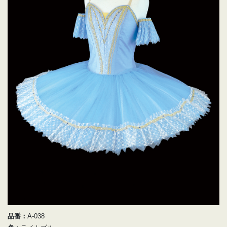
品番：
A-038