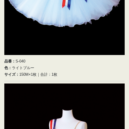
品番：
S-040
色：
ライトブルー
サイズ：
150M×1枚｜合計：1枚