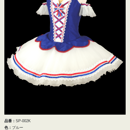
品番：
SP-002K
色：
ブルー