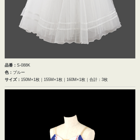
品番：
S-088K
色：
ブルー
サイズ：
150M×1枚｜155M×1枚｜160M×1枚｜合計：3枚