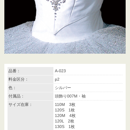
品番：
A-023
料金区分：
p2
色：
シルバー
付属品：
頭飾り007M・袖
サイズ在庫：
110M 3枚
120S 1枚
120M 4枚
120L 2枚
130S 1枚