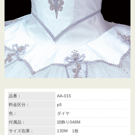
品番：
AA-015
料金区分：
p5
色：
ダイヤ
付属品：
頭飾り048M
サイズ在庫：
130M 1枚