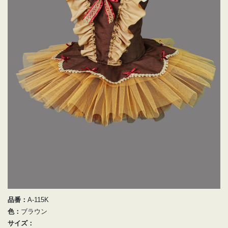
品番：
A-115K
色：
ブラウン
サイズ：