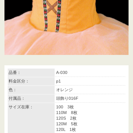
品番：
A-030
料金区分：
p1
色：
オレンジ
付属品：
頭飾り016F
サイズ在庫：
100 3枚
110M 8枚
120S 2枚
120M 5枚
120L 1枚